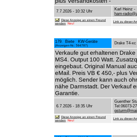
plus Versandkosten -
Karl Heinz 
7.7.2026 - 10:32 Uhr
ham-radio@a
Diese Anzeige an einen Freund
Link zu dieser A
senden
Neu!
179. Biete KW-Geräte
Drake T4-xc 
(Anzeigen-Nr.: 594787)
Verkaufe gut erhaltenen Drake 
MS4. Output 100 Watt. Zusatzqu
eingebaut. Original Manual auc
eMail. Preis VB € 450,- plus V
möglich. Sender kann auch o
nähe Darmstadt. Der Verkauf er
Garantie.
Guenther St
6.7.2026 - 18:35 Uhr
Tel:06073-2
gsturm@mail
Diese Anzeige an einen Freund
Link zu dieser A
senden
Neu!