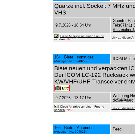
Quarze incl. Sockel: 7 MHz und
VHS
Guenter Hau
9.7.2026 - 18:34 Uhr
Tel:(07141) 
Rufzeichen
Diese Anzeige an einen Freund
Link zu dieser A
senden
Neu!
164. Biete sonstiges
ICOM Multib
(Anzeigen-Nr.: 594822)
Biete neuen und verpackten I
Der ICOM LC-192 Rucksack wur
KW/VHF/UHF-Transceiver entwi
Wolfgang He
9.7.2026 - 13:17 Uhr
dk5ai@darc.
Diese Anzeige an einen Freund
Link zu dieser A
senden
Neu!
165. Biete Antennen
Feed
(Anzeigen-Nr.: 594821)