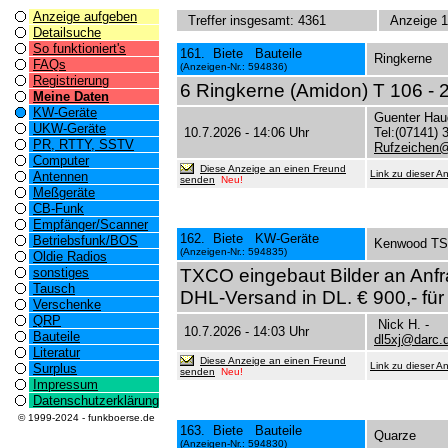
Anzeige aufgeben
Treffer insgesamt: 4361
Anzeige 1
Detailsuche
So funktioniert's
161. Biete Bauteile
Ringkerne
FAQs
(Anzeigen-Nr.: 594836)
Registrierung
6 Ringkerne (Amidon) T 106 - 2 
Meine Daten
KW-Geräte
Guenter Hau
UKW-Geräte
10.7.2026 - 14:06 Uhr
Tel:(07141) 
PR, RTTY, SSTV
Rufzeichen
Computer
Diese Anzeige an einen Freund
Link zu dieser A
Antennen
senden
Neu!
Meßgeräte
CB-Funk
Empfänger/Scanner
162. Biete KW-Geräte
Betriebsfunk/BOS
Kenwood TS
(Anzeigen-Nr.: 594835)
Oldie Radios
sonstiges
TXCO eingebaut Bilder an Anfr
Tausch
DHL-Versand in DL. € 900,- für
Verschenke
QRP
Nick H. -
10.7.2026 - 14:03 Uhr
Bauteile
dl5xj@darc.
Literatur
Diese Anzeige an einen Freund
Link zu dieser A
Surplus
senden
Neu!
Impressum
Datenschutzerklärung
© 1999-2024 - funkboerse.de
163. Biete Bauteile
Quarze
(Anzeigen-Nr.: 594830)