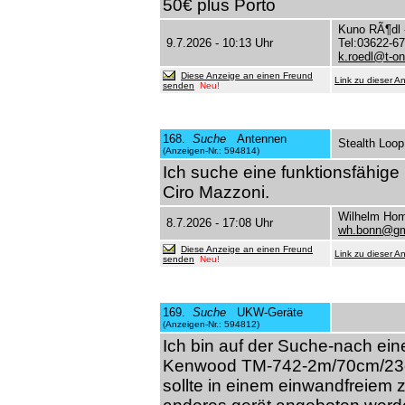
50€ plus Porto
Kuno RÃ¶dl
9.7.2026 - 10:13 Uhr
Tel:03622-6
k.roedl@t-on
Diese Anzeige an einen Freund
Link zu dieser A
senden
Neu!
168.
Suche
Antennen
Stealth Loop
(Anzeigen-Nr.: 594814)
Ich suche eine funktionsfähige
Ciro Mazzoni.
Wilhelm Ho
8.7.2026 - 17:08 Uhr
wh.bonn@gm
Diese Anzeige an einen Freund
Link zu dieser A
senden
Neu!
169.
Suche
UKW-Geräte
(Anzeigen-Nr.: 594812)
Ich bin auf der Suche-nach ein
Kenwood TM-742-2m/70cm/23cm
sollte in einem einwandfreiem 