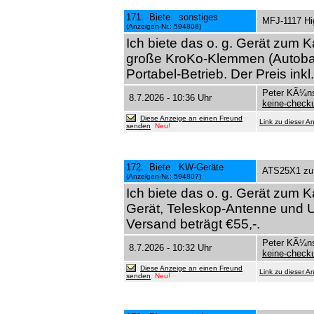
171. Biete sonstiges
MFJ-1117 Hig
(Anzeigen-Nr.: 594808)
Ich biete das o. g. Gerät zum 
große KroKo-Klemmen (Autobatte
Portabel-Betrieb. Der Preis inkl
Peter KÃ¼ns
8.7.2026 - 10:36 Uhr
keine-chec
Diese Anzeige an einen Freund
Link zu dieser A
senden
Neu!
172. Biete KW-Geräte
ATS25X1 zu 
(Anzeigen-Nr.: 594807)
Ich biete das o. g. Gerät zum 
Gerät, Teleskop-Antenne und U
Versand beträgt €55,-.
Peter KÃ¼ns
8.7.2026 - 10:32 Uhr
keine-chec
Diese Anzeige an einen Freund
Link zu dieser A
senden
Neu!