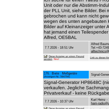
Unit oder nur die Abstimm-Induk
der PLL Unit, siehe Bilder. Bei 
gebrochen und kann nicht gewe
wegen des unten angebauten Ko
Bilder auf Kleinanzeiger unter
hat jemand einen Teilespender
Alfred, OE5BAL
Alfred Baum
7.7.2026 - 18:51 Uhr
Tel:+43-724
alltechnics@
Diese Anzeige an einen Freund
Link zu dieser A
senden
Neu!
176. Biete Meßgeräte
Signal-Gener
(Anzeigen-Nr.: 594794)
Signal-Generator HP8648C (nich
verkaufen. Jegliche Sachmange
Privatverkauf - keine Rückgabe
Karl Heinz 
7.7.2026 - 10:37 Uhr
ham-radio@a
Diese Anzeige an einen Freund