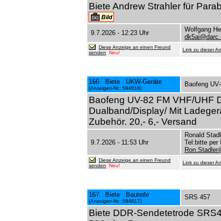
Biete Andrew Strahler für Par
Wolfgang He
9.7.2026 - 12:23 Uhr
dk5ai@darc.
Diese Anzeige an einen Freund
Link zu dieser A
senden
Neu!
166. Biete UKW-Geräte
Baofeng UV
(Anzeigen-Nr.: 594818)
Baofeng UV-82 FM VHF/UHF Du
Dualband/Display/ Mit Ladeger
Zubehör. 20,- 6,- Versand
Ronald Stad
9.7.2026 - 11:53 Uhr
Tel:bitte per 
Ron.Stadler@
Diese Anzeige an einen Freund
Link zu dieser A
senden
Neu!
167. Biete Bauteile
SRS 457
(Anzeigen-Nr.: 594817)
Biete DDR-Sendetetrode SRS45