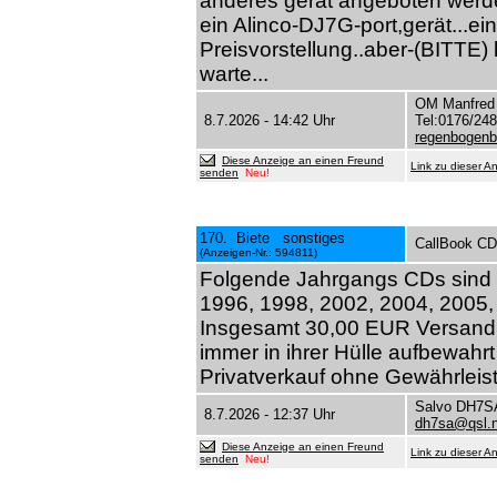
anderes gerät angeboten werde
ein Alinco-DJ7G-port,gerät...ei
Preisvorstellung..aber-(BITTE) 
warte...
OM Manfred
8.7.2026 - 14:42 Uhr
Tel:0176/24
regenbogenb
Diese Anzeige an einen Freund
Link zu dieser A
senden
Neu!
170. Biete sonstiges
CallBook CD
(Anzeigen-Nr.: 594811)
Folgende Jahrgangs CDs sind i
1996, 1998, 2002, 2004, 2005,
Insgesamt 30,00 EUR Versand
immer in ihrer Hülle aufbewahrt 
Privatverkauf ohne Gewährleis
Salvo DH7S
8.7.2026 - 12:37 Uhr
dh7sa@qsl.n
Diese Anzeige an einen Freund
Link zu dieser A
senden
Neu!