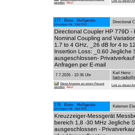
Link zu dieser A
senden
Neu!
177. Biete Meßgeräte
Directional 
(Anzeigen-Nr.: 594793)
Directional Coupler HP 779D -
Nominal Coupling and Variation:
1.7 to 4 GHz, _26 dB for 4 to
Insertion Loss: _0.60 Jeglich
ausgeschlossen- Privatverkauf
Anfragen per E-mail
Karl Heinz 
7.7.2026 - 10:36 Uhr
ham-radio@a
Diese Anzeige an einen Freund
Link zu dieser A
senden
Neu!
178. Biete Meßgeräte
Kelemen Ele
(Anzeigen-Nr.: 594789)
Kreuzzeiger-Messgerät Messbe
bereich 1,8 -30 MHz Jegliche 
ausgeschlossen - Privatverkau