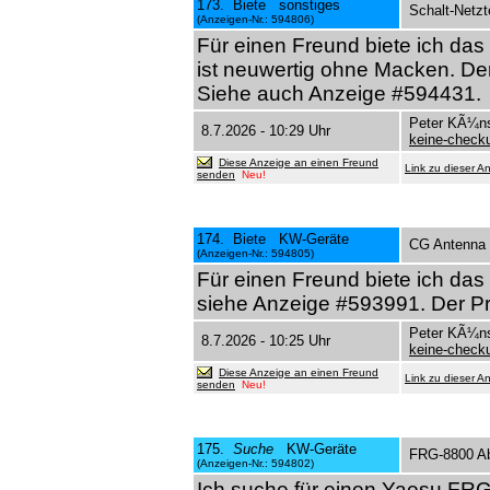
173. Biete sonstiges
Schalt-Netzt
(Anzeigen-Nr.: 594806)
Für einen Freund biete ich das
ist neuwertig ohne Macken. Der
Siehe auch Anzeige #594431.
Peter KÃ¼ns
8.7.2026 - 10:29 Uhr
keine-chec
Diese Anzeige an einen Freund
Link zu dieser A
senden
Neu!
174. Biete KW-Geräte
CG Antenna 
(Anzeigen-Nr.: 594805)
Für einen Freund biete ich das
siehe Anzeige #593991. Der Pre
Peter KÃ¼ns
8.7.2026 - 10:25 Uhr
keine-chec
Diese Anzeige an einen Freund
Link zu dieser A
senden
Neu!
175.
Suche
KW-Geräte
FRG-8800 Ab
(Anzeigen-Nr.: 594802)
Ich suche für einen Yaesu FR