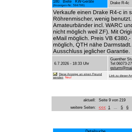
180. Biete KW-Geräte
Drake R-4c
(Anzeigen-Nr.: 594786)
Verkaufe einen Drake R4-c in s
Röhrenmischer, wenig benutzt. M
Amateurbänder incl. WARC un
nicht möglich weil ZF). Mit Orig
eMail möglich. Preis VB €380,-
möglich, QTH nähe Darmstadt. D
Ausschluss jeglicher Garantie.
Guenther St
6.7.2026 - 18:33 Uhr
Tel:06073-2
gsturm@mail
Diese Anzeige an einen Freund
Link zu dieser A
senden
Neu!
aktuell:
Seite 9 von 219
weitere Seiten:
<<<
1
...
5
6
Detailsuche