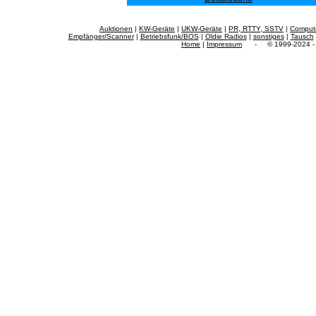
Auktionen
|
KW-Geräte
|
UKW-Geräte
|
PR, RTTY, SSTV
|
Comput
Empfänger/Scanner
|
Betriebsfunk/BOS
|
Oldie Radios
|
sonstiges
|
Tausch
Home
|
Impressum
- © 1999-2024 - f