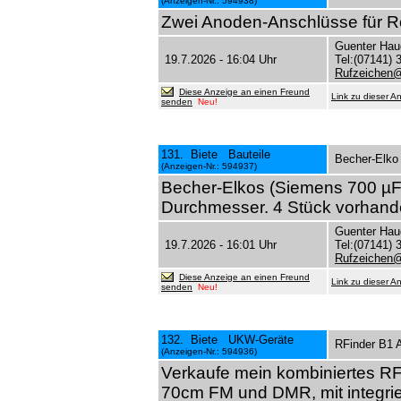
(Anzeigen-Nr.: 594938)
Zwei Anoden-Anschlüsse für Rö
Guenter Hau
19.7.2026 - 16:04 Uhr
Tel:(07141) 
Rufzeichen
Diese Anzeige an einen Freund
Link zu dieser A
senden
Neu!
131. Biete Bauteile
Becher-Elko
(Anzeigen-Nr.: 594937)
Becher-Elkos (Siemens 700 µF
Durchmesser. 4 Stück vorhande
Guenter Hau
19.7.2026 - 16:01 Uhr
Tel:(07141) 
Rufzeichen
Diese Anzeige an einen Freund
Link zu dieser A
senden
Neu!
132. Biete UKW-Geräte
RFinder B1 
(Anzeigen-Nr.: 594936)
Verkaufe mein kombiniertes R
70cm FM und DMR, mit integri