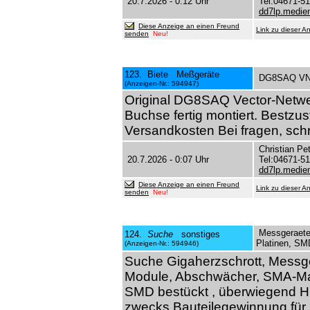
20.7.2026 - 0:12 Uhr
Tel:04671-5
dd7lp.medi
Diese Anzeige an einen Freund
Link zu dieser A
senden
Neu!
123. Biete Meßgeräte
DG8SAQ VNA
(Anzeigen-Nr.: 594947)
Original DG8SAQ Vector-Netwer
Buchse fertig montiert. Bestzus
Versandkosten Bei fragen, sch
Christian Pe
20.7.2026 - 0:07 Uhr
Tel:04671-5
dd7lp.medi
Diese Anzeige an einen Freund
Link zu dieser A
senden
Neu!
Messgeraete,
124.
Suche
sonstiges
Platinen, SM
(Anzeigen-Nr.: 594946)
Suche Gigaherzschrott, Mess
Module, Abschwächer, SMA-Mat
SMD bestückt , überwiegend HF,
zwecks Bauteilegewinnung für 