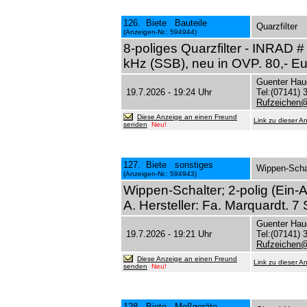
126. Biete Bauteile
Quarzfilter
(Anzeigen-Nr.: 594944)
8-poliges Quarzfilter - INRAD 
kHz (SSB), neu in OVP. 80,- E
Guenter Hau
19.7.2026 - 19:24 Uhr
Tel:(07141) 
Rufzeichen
Diese Anzeige an einen Freund
Link zu dieser A
senden
Neu!
127. Biete sonstiges
Wippen-Scha
(Anzeigen-Nr.: 594943)
Wippen-Schalter; 2-polig (Ein-Au
A. Hersteller: Fa. Marquardt. 
Guenter Hau
19.7.2026 - 19:21 Uhr
Tel:(07141) 
Rufzeichen
Diese Anzeige an einen Freund
Link zu dieser A
senden
Neu!
128. Biete Meßgeräte