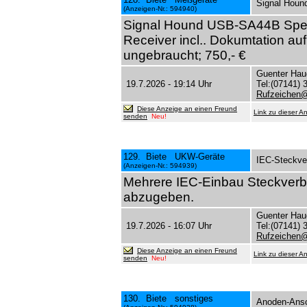
Signal Houn
(Anzeigen-Nr.: 594940)
Signal Hound USB-SA44B Spec
Receiver incl.. Dokumtation au
ungebraucht; 750,- €
Guenter Hau
19.7.2026 - 19:14 Uhr
Tel:(07141) 
Rufzeichen
Diese Anzeige an einen Freund
Link zu dieser A
senden
Neu!
129. Biete UKW-Geräte
IEC-Steckve
(Anzeigen-Nr.: 594939)
Mehrere IEC-Einbau Steckverb
abzugeben.
Guenter Hau
19.7.2026 - 16:07 Uhr
Tel:(07141) 
Rufzeichen
Diese Anzeige an einen Freund
Link zu dieser A
senden
Neu!
130. Biete sonstiges
Anoden-Ansc