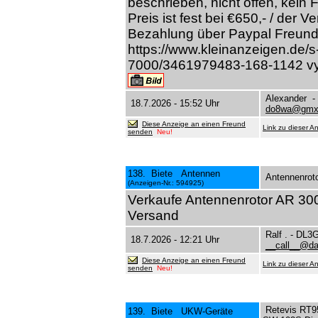
beschrieben, nicht offen, kein 
Preis ist fest bei €650,- / der Ve
Bezahlung über Paypal Freund
https://www.kleinanzeigen.de/s
7000/3461979483-168-1142 vy
Alexander 
18.7.2026 - 15:52 Uhr
do8wa@gmx
Diese Anzeige an einen Freund
Link zu dieser A
senden
Neu!
138. Biete Antennen
Antennenrot
(Anzeigen-Nr.: 594925)
Verkaufe Antennenrotor AR 300
Versand
Ralf . - DL
18.7.2026 - 12:21 Uhr
__call__@da
Diese Anzeige an einen Freund
Link zu dieser A
senden
Neu!
Retevis RT9
139. Biete UKW-Geräte