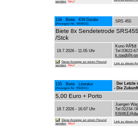
senden
Neu!
134. Biete KW-Geräte
SRS 455
(Anzeigen-Nr.: 594933)
Biete 8x Sendetetrode SRS455
/Stck
Kuno RÃ¶dl
19.7.2026 - 11:05 Uhr
Tel:03622-6
k.roedl@t-on
Diese Anzeige an einen Freund
Link zu dieser A
senden
Neu!
Der Letzte 
135. Biete Literatur
- Die Zukunf
(Anzeigen-Nr.: 594931)
5,00 Euro + Porto
Juergen Wag
18.7.2026 - 16:07 Uhr
Tel:02234 /3
KW4KE@dw-
Diese Anzeige an einen Freund
Link zu dieser A
senden
Neu!