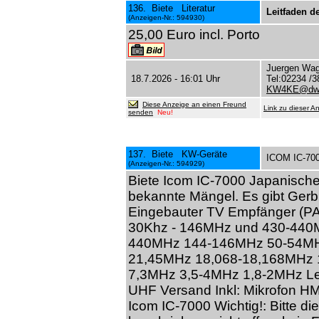
136. Biete Literatur
Leitfaden de
(Anzeigen-Nr.: 594930)
25,00 Euro incl. Porto
Juergen Wag
18.7.2026 - 16:01 Uhr
Tel:02234 /3
KW4KE@dw-
Diese Anzeige an einen Freund
Link zu dieser A
senden
Neu!
137. Biete KW-Geräte
ICOM IC-7000
(Anzeigen-Nr.: 594929)
Biete Icom IC-7000 Japanische
bekannte Mängel. Es gibt Ger
Eingebauter TV Empfänger (P
30Khz - 146MHz und 430-440M
440MHz 144-146MHz 50-54MH
21,45MHz 18,068-18,168MHz 
7,3MHz 3,5-4MHz 1,8-2MHz Le
UHF Versand Inkl: Mikrofon H
Icom IC-7000 Wichtig!: Bitte d