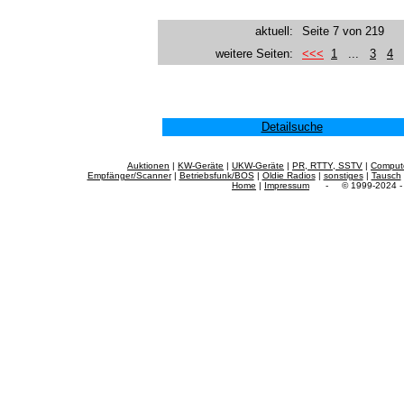
aktuell:
Seite 7 von 219
weitere Seiten:
<<<
1
...
3
4
Detailsuche
Auktionen
|
KW-Geräte
|
UKW-Geräte
|
PR, RTTY, SSTV
|
Comput
Empfänger/Scanner
|
Betriebsfunk/BOS
|
Oldie Radios
|
sonstiges
|
Tausch
Home
|
Impressum
- © 1999-2024 - f