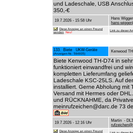
und Ladeschale, USB Anschluss
350,-€
Hans Wigge
19.7.2026 - 15:58 Uhr
hans-wigge
Diese Anzeige an einen Freund
Link zu dieser A
senden
Neu!
133. Biete UKW-Geräte
Kenwood TH
(Anzeigen-Nr.: 594935)
Biete Kenwood TH-D74 in sehr
funktioniert einwandfrei und wi
kompletten Lieferumfang geliefe
Ladeschale KSC-25LS. Auf dem 
installiert. Gerne Abholung mit 
Versand mit Hermes oder DHL
und RÜCKNAHME, da Privatverka
meinrufzeichen@darc.de 73 d
Martin - D
19.7.2026 - 12:16 Uhr
rufzeichen@
Diese Anzeige an einen Freund
Link zu dieser A