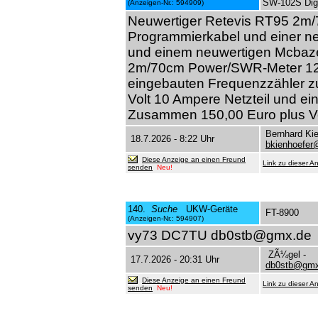
SW-102S Digi
(Anzeigen-Nr.: 594909)
Neuwertiger Retevis RT95 2m/
Programmierkabel und einer n
und einem neuwertigen Mcbaz
2m/70cm Power/SWR-Meter 12
eingebauten Frequenzzähler zu
Volt 10 Ampere Netzteil und ei
Zusammen 150,00 Euro plus V
Bernhard Ki
18.7.2026 - 8:22 Uhr
bkienhoefe
Diese Anzeige an einen Freund
Link zu dieser A
senden
Neu!
140.
Suche
UKW-Geräte
FT-8900
(Anzeigen-Nr.: 594907)
vy73 DC7TU db0stb@gmx.de
ZÃ¼gel -
17.7.2026 - 20:31 Uhr
db0stb@gmx
Diese Anzeige an einen Freund
Link zu dieser A
senden
Neu!