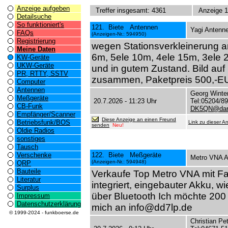
Anzeige aufgeben
Treffer insgesamt: 4361
Anzeige 1
Detailsuche
So funktioniert's
121. Biete Antennen
Yagi Antenn
FAQs
(Anzeigen-Nr.: 594950)
Registrierung
wegen Stationsverkleinerung a
Meine Daten
6m, 5ele 10m, 4ele 15m, 3ele 2
KW-Geräte
UKW-Geräte
und in gutem Zustand. Bild auf
PR, RTTY, SSTV
zusammen, Paketpreis 500,-
Computer
Antennen
Georg Winte
Meßgeräte
20.7.2026 - 11:23 Uhr
Tel:05204/8
CB-Funk
DK5QN@dar
Empfänger/Scanner
Diese Anzeige an einen Freund
Betriebsfunk/BOS
Link zu dieser A
senden
Neu!
Oldie Radios
sonstiges
Tausch
Verschenke
122. Biete Meßgeräte
Metro VNA An
(Anzeigen-Nr.: 594948)
QRP
Bauteile
Verkaufe Top Metro VNA mit F
Literatur
integriert, eingebauter Akku, 
Surplus
über Bluetooth Ich möchte 200
Impressum
Datenschutzerklärung
mich an info@dd7lp.de
© 1999-2024 - funkboerse.de
Christian Pe