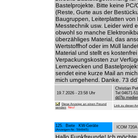
Bastelprojekte. Bitte keine PC
(Reste, Gurte aus der Bestück
Baugruppen, Leiterplatten von 
Messtechnik usw. Leider wird e
obwohl so manche Elektronikba
überzähliges Material, das ans
Wertstoffhof oder im Müll land
Material und stellt es kostenfr
Verpackungskosten zur Verfügu
Lernzwecken und Bastelprojekte
sendet eine kurze Mail an mich
mich umgehend. Danke. 73 dd7
Christian Pe
19.7.2026 - 23:58 Uhr
Tel:04671-5
dd7lp.medi
Diese Anzeige an einen Freund
Link zu dieser A
senden
Neu!
125. Biete KW-Geräte
ICOM 720A m
(Anzeigen-Nr.: 594945)
Hallo Funkfreunde! Ich möchte