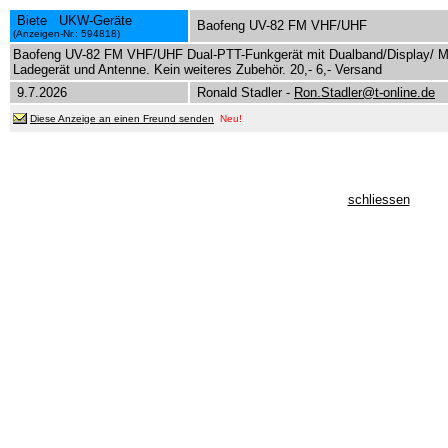
Biete UKW-Geräte
Baofeng UV-82 FM VHF/UHF
(Anzeigen-Nr.: 594818)
Baofeng UV-82 FM VHF/UHF Dual-PTT-Funkgerät mit Dualband/Display/ M
Ladegerät und Antenne. Kein weiteres Zubehör. 20,- 6,- Versand
9.7.2026
Ronald Stadler -
Ron.Stadler@t-online.de
Diese Anzeige an einen Freund senden
Neu!
schliessen