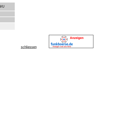
9/U
schliessen