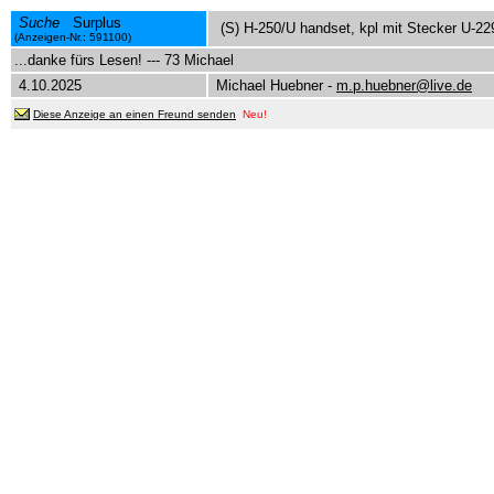
Suche
Surplus
(S) H-250/U handset, kpl mit Stecker U-22
(Anzeigen-Nr.: 591100)
...danke fürs Lesen! --- 73 Michael
4.10.2025
Michael Huebner -
m.p.huebner@live.de
Diese Anzeige an einen Freund senden
Neu!