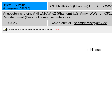
Biete Surplus
ANTENNA A-62 (Phantom) U.S. Army WW
(Anzeigen-Nr.: 590696)
Angeboten wird eine ANTENNA A-62 (Phantom) U.S. Army, WW2, Bj. 03/1
Zylinderformat (Dose), olivgrün, Sammlerstück
1.9.2025
Ewald Schmidt -
schmidt-rahe@gmx.de
Diese Anzeige an einen Freund senden
Neu!
schliessen